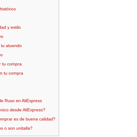
histórico
ad y estilo
vo
n tu atuendo
so
r tu compra
n tu compra
de Ruso en AliExpress
éxico desde AliExpress?
omprar es de buena calidad?
s o son unitalla?