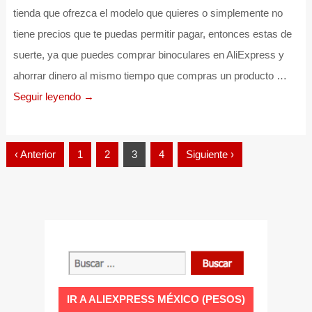
tienda que ofrezca el modelo que quieres o simplemente no
tiene precios que te puedas permitir pagar, entonces estas de
suerte, ya que puedes comprar binoculares en AliExpress y
ahorrar dinero al mismo tiempo que compras un producto …
Seguir leyendo →
Paginación
‹ Anterior
1
2
3
4
Siguiente ›
de
entradas
IR A ALIEXPRESS MÉXICO (PESOS)