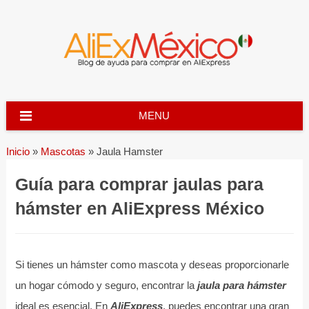
Skip
to
content
MENU
Inicio
»
Mascotas
»
Jaula Hamster
Guía para comprar jaulas para
hámster en AliExpress México
Si tienes un hámster como mascota y deseas proporcionarle
un hogar cómodo y seguro, encontrar la
jaula para hámster
ideal es esencial. En
AliExpress
, puedes encontrar una gran