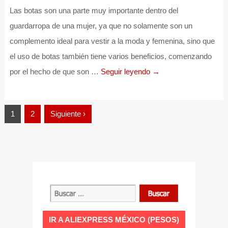
Las botas son una parte muy importante dentro del
guardarropa de una mujer, ya que no solamente son un
complemento ideal para vestir a la moda y femenina, sino que
el uso de botas también tiene varios beneficios, comenzando
por el hecho de que son …
Seguir leyendo →
Paginación
1
2
Siguiente ›
de
entradas
IR A ALIEXPRESS MÉXICO (PESOS)