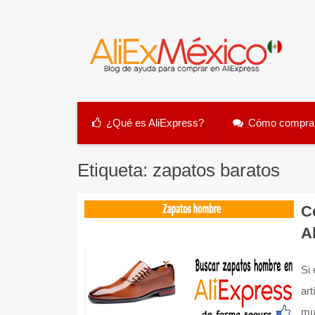
Skip
to
content
¿Qué es AliExpress?
Cómo comprar
Etiqueta:
zapatos baratos
C
A
Si
art
mu