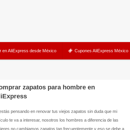
 en AliExpress desde México
Cupones AliExpress México
omprar zapatos para hombre en
liExpress
 estás pensando en renovar tus viejos zapatos sin duda que mi
ículo te va a interesar, nosotros los hombres a diferencia de las
jeres no cambiamos zapatos tan frecuentemente y eso se debe a