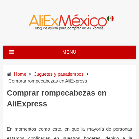
Skip
to
content
MENU
Home
Juguetes y pasatiempos
Comprar rompecabezas en AliExpress
Comprar rompecabezas en
AliExpress
En momentos como este, en que la mayoría de personas
estamos confinadas en nuestros hogares, debido a la