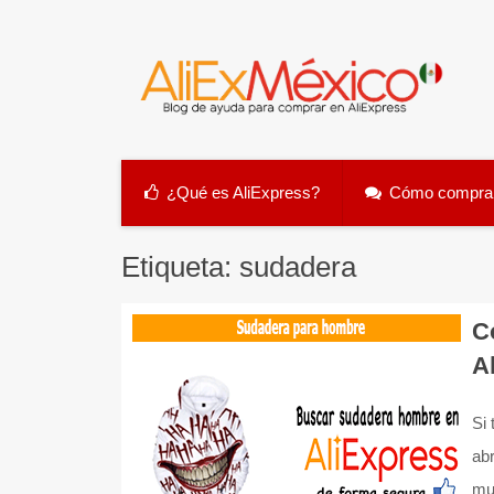
Skip
to
content
¿Qué es AliExpress?
Cómo comprar
Etiqueta:
sudadera
C
A
Si 
ab
mu