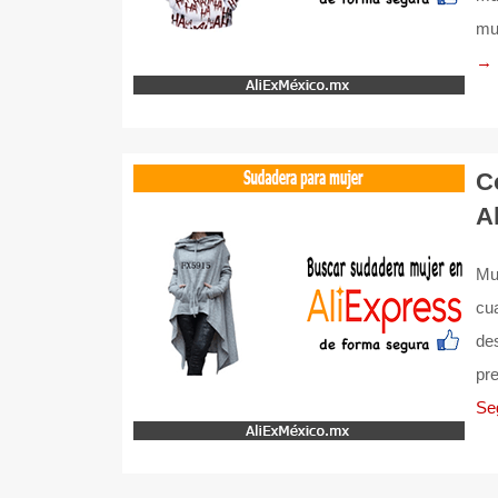
mu
→
C
A
Muc
cua
de
pr
Se