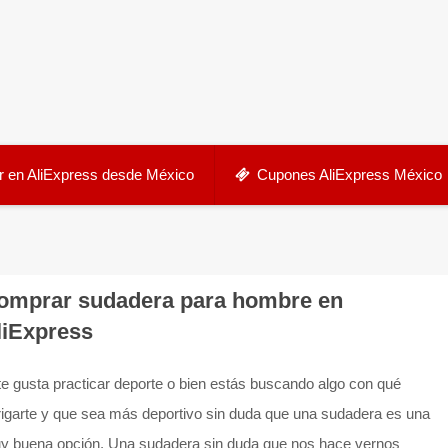
 en AliExpress desde México
Cupones AliExpress México
omprar sudadera para hombre en
liExpress
te gusta practicar deporte o bien estás buscando algo con qué
rigarte y que sea más deportivo sin duda que una sudadera es una
y buena opción. Una sudadera sin duda que nos hace vernos