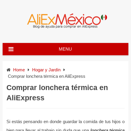
Skip
to
content
MENU
Home
Hogar y Jardín
Comprar lonchera térmica en AliExpress
Comprar lonchera térmica en
AliExpress
Si estás pensando en donde guardar la comida de tus hijos o
bien para llevar al trabajo sin duda que una
lonchera térmica