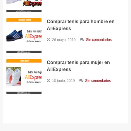
Comprar tenis para hombre en
AliExpress
26 mayo, 2019
Sin comentarios
Comprar tenis para mujer en
AliExpress
10 junio, 2019
Sin comentarios