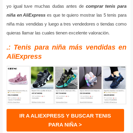
yo igual tuve muchas dudas antes de
comprar tenis para
niña en AliExpress
es que te quiero mostrar las 5 tenis para
niña más vendidas y luego a tres vendedores o tiendas como
quieras llamar las cuales tienen excelente valoración.
.: Tenis para niña más vendidas en
AliExpress
IR A ALIEXPRESS Y BUSCAR TENIS
PARA NIÑA >