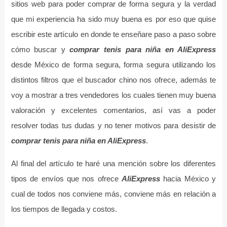
sitios web para poder comprar de forma segura y la verdad
que mi experiencia ha sido muy buena es por eso que quise
escribir este artículo en donde te enseñare paso a paso sobre
cómo buscar y
comprar tenis para niña en AliExpress
desde México de forma segura, forma segura utilizando los
distintos filtros que el buscador chino nos ofrece, además te
voy a mostrar a tres vendedores los cuales tienen muy buena
valoración y excelentes comentarios, así vas a poder
resolver todas tus dudas y no tener motivos para desistir de
comprar tenis para niña en AliExpress
.
Al final del artículo te haré una mención sobre los diferentes
tipos de envíos que nos ofrece
AliExpress
hacia México y
cual de todos nos conviene más, conviene más en relación a
los tiempos de llegada y costos.