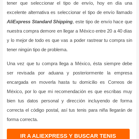
tener que seleccionar el tipo de envío, hoy en día una
excelente alternativa es seleccionar el tipo de envío llamado
AliExpress Standard Shipping
, este tipo de envío hace que
nuestra compra demore en llegar a México entre 20 a 40 días
y lo mejor de todo es que vas a poder rastrear tu compra sin
tener ningún tipo de problema.
Una vez que tu compra llega a México, ésta siempre debe
ser revisada por aduana y posteriormente la empresa
encargada en moverla hasta tu domicilio es Correos de
México, por lo que mi recomendación es que escribas muy
bien tus datos personal y dirección incluyendo de forma
correcta el código postal, así tus tenis para niña llegarán de
forma correcta.
IR A ALIEXPRESS Y BUSCAR TENIS