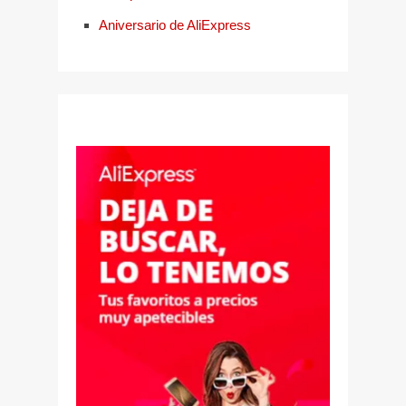
Aniversario de AliExpress