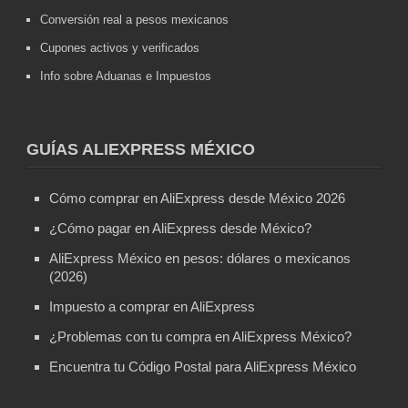
Conversión real a pesos mexicanos
Cupones activos y verificados
Info sobre Aduanas e Impuestos
GUÍAS ALIEXPRESS MÉXICO
Cómo comprar en AliExpress desde México 2026
¿Cómo pagar en AliExpress desde México?
AliExpress México en pesos: dólares o mexicanos
(2026)
Impuesto a comprar en AliExpress
¿Problemas con tu compra en AliExpress México?
Encuentra tu Código Postal para AliExpress México