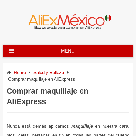
Skip
to
content
MENU
Home
Salud y Belleza
Comprar maquillaje en AliExpress
Comprar maquillaje en
AliExpress
Nunca está demás aplicarnos
maquillaje
en nuestra cara,
ojos, cejas, pestañas en fin en todas las partes del cuerpo