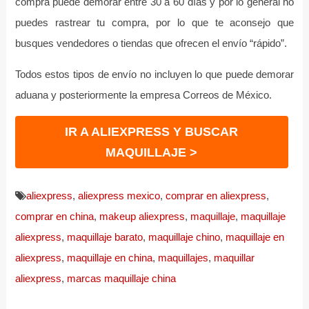
compra puede demorar entre 30 a 60 días y por lo general no
puedes rastrear tu compra, por lo que te aconsejo que
busques vendedores o tiendas que ofrecen el envío “rápido”.
Todos estos tipos de envío no incluyen lo que puede demorar
aduana y posteriormente la empresa Correos de México.
IR A ALIEXPRESS Y BUSCAR
MAQUILLAJE >
aliexpress
,
aliexpress mexico
,
comprar en aliexpress
,
comprar en china
,
makeup aliexpress
,
maquillaje
,
maquillaje
aliexpress
,
maquillaje barato
,
maquillaje chino
,
maquillaje en
aliexpress
,
maquillaje en china
,
maquillajes
,
maquillar
aliexpress
,
marcas maquillaje china