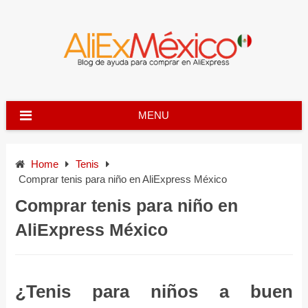
Skip
to
content
MENU
Home
Tenis
Comprar tenis para niño en AliExpress México
Comprar tenis para niño en
AliExpress México
¿Tenis para niños a buen