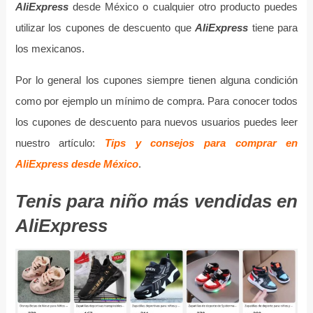
AliExpress
desde México o cualquier otro producto puedes
utilizar los cupones de descuento que
AliExpress
tiene para
los mexicanos.
Por lo general los cupones siempre tienen alguna condición
como por ejemplo un mínimo de compra. Para conocer todos
los cupones de descuento para nuevos usuarios puedes leer
nuestro artículo:
Tips y consejos para
comprar en
AliExpress
desde México
.
Tenis para niño más vendidas en
AliExpress